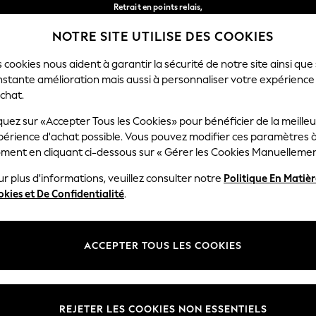
Retrait en points relais,
gratuit pour les commandes de plus de 40 € *
NOTRE SITE UTILISE DES COOKIES
Livraison en 2-3 jours ouvrés*
Nos réseaux sociaux
 cookies nous aident à garantir la sécurité de notre site ainsi que
nstante amélioration mais aussi à personnaliser votre expérience
FEMME
HOMME
MAISON
chat.
quez sur «Accepter Tous les Cookies» pour bénéficier de la meille
Sélectionnez Votre Lang
périence d'achat possible. Vous pouvez modifier ces paramètres à
Français
ment en cliquant ci-dessous sur « Gérer les Cookies Manuellemen
lité et mentions légales
Ministères
r plus d'informations, veuillez consulter notre
Politique En Matiè
kies et De Confidentialité
.
 confidentialité et de cookies
Femme
générales
Homme
ookies manuellement
Garçon
ACCEPTER TOUS LES COOKIES
lative aux avis et évaluations des
Fille
Maison
REJETER LES COOKIES NON ESSENTIELS
Bébé