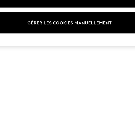
Marques
GÉRER LES COOKIES MANUELLEMENT
© 2026 Next Germany GmbH. Tous droits réservés.