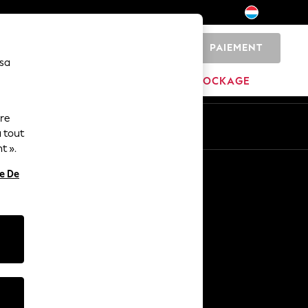
PAIEMENT
0
 sa
MARQUES
DÉSTOCKAGE
ure
ue
Fr
En
 tout
t ».
Autres services
re De
Médias et presse
L'entreprise
Carrières NEXT