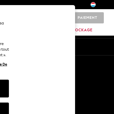
PAIEMENT
0
 sa
MAISON
MARQUES
DÉSTOCKAGE
ure
ue
Fr
En
 tout
t ».
Autres services
re De
Médias et presse
L'entreprise
Carrières NEXT