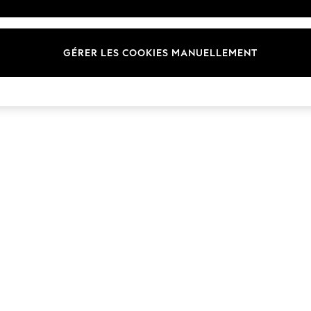
Marques
GÉRER LES COOKIES MANUELLEMENT
© 2026 Next Germany GmbH. Tous droits réservés.