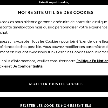
Retrait en points relais,
gratuit pour les commandes de plus de 40 € *
NOTRE SITE UTILISE DES COOKIES
Livraison en 2-3 jours ouvrés*
Nos réseaux sociaux
 cookies nous aident à garantir la sécurité de notre site ainsi que
nstante amélioration mais aussi à personnaliser votre expérience
RÇON
BÉBÉ
FEMME
HOMME
chat.
quez sur «Accepter Tous les Cookies» pour bénéficier de la meille
Sélectionnez Votre Lang
périence d'achat possible. Vous pouvez modifier ces paramètres à
Français
ment en cliquant ci-dessous sur « Gérer les Cookies Manuellemen
lité et mentions légales
Ministères
r plus d'informations, veuillez consulter notre
Politique En Matiè
kies et De Confidentialité
.
 confidentialité et de cookies
Femme
générales
Homme
ookies manuellement
Garçon
ACCEPTER TOUS LES COOKIES
lative aux avis et évaluations des
Fille
Maison
REJETER LES COOKIES NON ESSENTIELS
Bébé