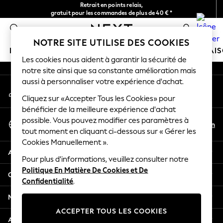
Retrait en points relais,
An error occurred on client
gratuit pour les commandes de plus de 40 € *
Livraison en 2-3 jours ouvrés*
0
Nos réseaux sociaux
NOTRE SITE UTILISE DES COOKIES
FILLE
GARÇON
BÉBÉ
FEMME
HOMME
MAI
Les cookies nous aident à garantir la sécurité de
notre site ainsi que sa constante amélioration mais
HOLIDAY SHOP
aussi à personnaliser votre expérience d'achat.
Mon compte
Women's Holiday Shop
Connexion à votre compte
Cliquez sur «Accepter Tous les Cookies» pour
All Swimwear
bénéficier de la meilleure expérience d'achat
All Beachwear
Sélectionnez Votre Langue
possible. Vous pouvez modifier ces paramètres à
Bags & Accessories
Fr
En
tout moment en cliquant ci-dessous sur « Gérer les
Français
Beach Dresses & Kaftans
Cookies Manuellement ».
Dresses
Aide
Flip Flops
Pour plus d'informations, veuillez consulter notre
Politique En Matière De Cookies et De
Sliders
Confidentialité et mentions légales
Confidentialité
.
Jumpsuits & Playsuits
Linen Collection
Ministères
Sandals
ACCEPTER TOUS LES COOKIES
Shorts
Autres services