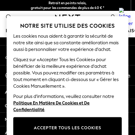
Retrait en points relais,
An error occurred on client
gratuit pour les commandes de plus de 40 € *
Livraison en 2-3 jours ouvrés*
0
Nos réseaux sociaux
NOTRE SITE UTILISE DES COOKIES
FILLE
GARÇON
BÉBÉ
FEMME
HOMME
MAI
Les cookies nous aident à garantir la sécurité de
notre site ainsi que sa constante amélioration mais
HOLIDAY SHOP
aussi à personnaliser votre expérience d'achat.
Mon compte
Women's Holiday Shop
Connexion à votre compte
Cliquez sur «Accepter Tous les Cookies» pour
All Swimwear
bénéficier de la meilleure expérience d'achat
All Beachwear
Sélectionnez Votre Langue
possible. Vous pouvez modifier ces paramètres à
Bags & Accessories
Fr
En
tout moment en cliquant ci-dessous sur « Gérer les
Français
Beach Dresses & Kaftans
Cookies Manuellement ».
Dresses
Aide
Flip Flops
Pour plus d'informations, veuillez consulter notre
Politique En Matière De Cookies et De
Sliders
Confidentialité et mentions légales
Confidentialité
.
Jumpsuits & Playsuits
Linen Collection
Ministères
Sandals
ACCEPTER TOUS LES COOKIES
Shorts
Autres services