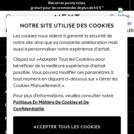
Retrait en points relais,
An error occurred on client
gratuit pour les commandes de plus de 40 € *
Livraison en 2-3 jours ouvrés*
0
Nos réseaux sociaux
NOTRE SITE UTILISE DES COOKIES
FILLE
GARÇON
BÉBÉ
FEMME
HOMME
MAI
Les cookies nous aident à garantir la sécurité de
notre site ainsi que sa constante amélioration mais
HOLIDAY SHOP
aussi à personnaliser votre expérience d'achat.
Mon compte
Women's Holiday Shop
Connexion à votre compte
Cliquez sur «Accepter Tous les Cookies» pour
All Swimwear
bénéficier de la meilleure expérience d'achat
All Beachwear
Sélectionnez Votre Langue
possible. Vous pouvez modifier ces paramètres à
Bags & Accessories
Fr
En
tout moment en cliquant ci-dessous sur « Gérer les
Français
Beach Dresses & Kaftans
Cookies Manuellement ».
Dresses
Aide
Flip Flops
Pour plus d'informations, veuillez consulter notre
Politique En Matière De Cookies et De
Sliders
Confidentialité et mentions légales
Confidentialité
.
Jumpsuits & Playsuits
Linen Collection
Ministères
Sandals
ACCEPTER TOUS LES COOKIES
Shorts
Autres services