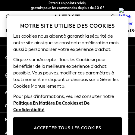
Retrait en points relais,
An error occurred on client
gratuit pour les commandes de plus de 40 € *
Livraison en 2-3 jours ouvrés*
0
Nos réseaux sociaux
NOTRE SITE UTILISE DES COOKIES
FILLE
GARÇON
BÉBÉ
FEMME
HOMME
MAI
Les cookies nous aident à garantir la sécurité de
notre site ainsi que sa constante amélioration mais
GIRLS
aussi à personnaliser votre expérience d'achat.
Mon compte
New In
Connexion à votre compte
Cliquez sur «Accepter Tous les Cookies» pour
New in from Next
bénéficier de la meilleure expérience d'achat
New In
Sélectionnez Votre Langue
possible. Vous pouvez modifier ces paramètres à
Trending: Top & Short Sets
Fr
En
tout moment en cliquant ci-dessous sur « Gérer les
Français
Trending: Clogs
Cookies Manuellement ».
Toy Story
Aide
THE SET
Pour plus d'informations, veuillez consulter notre
Politique En Matière De Cookies et De
50 - 92cm
Confidentialité et mentions légales
Confidentialité
.
98 - 110cm
116 - 134cm
Ministères
140 - 174cm
ACCEPTER TOUS LES COOKIES
All Clothing
Autres services