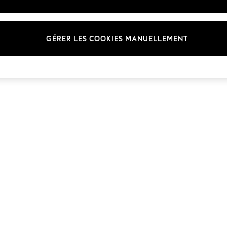
Marques
GÉRER LES COOKIES MANUELLEMENT
© 2026 Next Germany GmbH. Tous droits réservés.