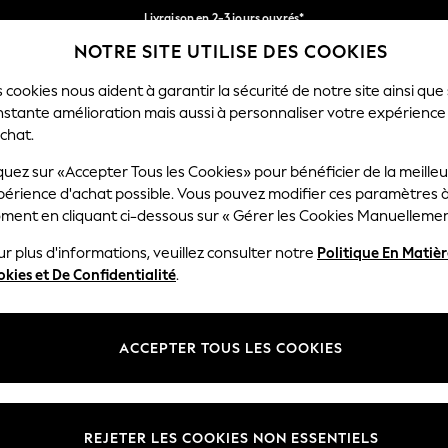
Livraison en 2-3 jours ouvrés*
NOTRE SITE UTILISE DES COOKIES
Retours faciles*
Nos réseaux sociaux
 cookies nous aident à garantir la sécurité de notre site ainsi que
nstante amélioration mais aussi à personnaliser votre expérience
RÇON
BÉBÉ
FEMME
HOMME
chat.
quez sur «Accepter Tous les Cookies» pour bénéficier de la meille
Sélectionnez Votre Lang
périence d'achat possible. Vous pouvez modifier ces paramètres à
Français
ment en cliquant ci-dessous sur « Gérer les Cookies Manuellemen
lité et mentions légales
Ministères
r plus d'informations, veuillez consulter notre
Politique En Matiè
kies et De Confidentialité
.
 confidentialité et de cookies
Femme
générales
Homme
ookies manuellement
Garçon
ACCEPTER TOUS LES COOKIES
lative aux avis et évaluations des
Fille
Maison
REJETER LES COOKIES NON ESSENTIELS
Bébé