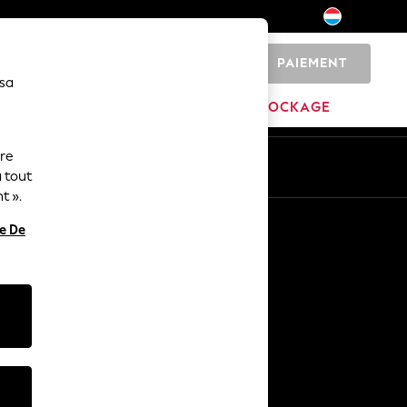
PAIEMENT
0
 sa
MAISON
MARQUES
DÉSTOCKAGE
ure
ue
Fr
En
 tout
t ».
Autres services
re De
Médias et presse
L'entreprise
Carrières NEXT