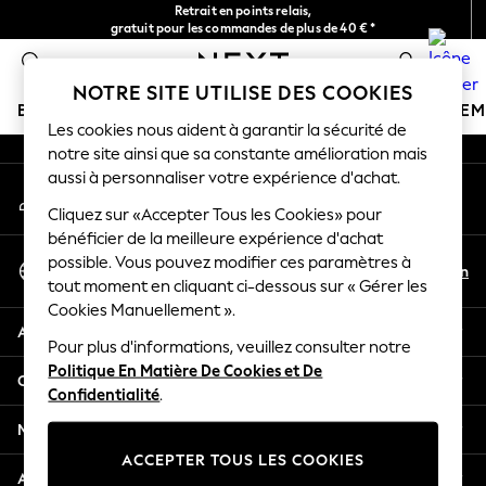
Retrait en points relais,
An error occurred on client
gratuit pour les commandes de plus de 40 € *
Livraison en 2-3 jours ouvrés*
0
Nos réseaux sociaux
NOTRE SITE UTILISE DES COOKIES
BOUTIQUE VACANCES
FILLE
GARÇON
BÉBÉ
FE
Les cookies nous aident à garantir la sécurité de
notre site ainsi que sa constante amélioration mais
HOLIDAY SHOP
aussi à personnaliser votre expérience d'achat.
Mon compte
Women's Holiday Shop
Connexion à votre compte
Cliquez sur «Accepter Tous les Cookies» pour
All Swimwear
bénéficier de la meilleure expérience d'achat
All Beachwear
Sélectionnez Votre Langue
possible. Vous pouvez modifier ces paramètres à
Bags & Accessories
Fr
En
tout moment en cliquant ci-dessous sur « Gérer les
Français
Beach Dresses & Kaftans
Cookies Manuellement ».
Dresses
Aide
Flip Flops
Pour plus d'informations, veuillez consulter notre
Politique En Matière De Cookies et De
Sliders
Confidentialité et mentions légales
Confidentialité
.
Jumpsuits & Playsuits
Linen Collection
Ministères
Sandals
ACCEPTER TOUS LES COOKIES
Shorts
Autres services