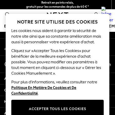
Retrait en points relais,
An error occurred on client
gratuit pour les commandes de plus de 40 € *
Livraison en 2-3 jours ouvrés*
0
Nos réseaux sociaux
NOTRE SITE UTILISE DES COOKIES
BOUTIQUE VACANCES
FILLE
GARÇON
BÉBÉ
FE
Les cookies nous aident à garantir la sécurité de
notre site ainsi que sa constante amélioration mais
HOLIDAY SHOP
aussi à personnaliser votre expérience d'achat.
Mon compte
Women's Holiday Shop
Connexion à votre compte
Cliquez sur «Accepter Tous les Cookies» pour
All Swimwear
bénéficier de la meilleure expérience d'achat
All Beachwear
Sélectionnez Votre Langue
possible. Vous pouvez modifier ces paramètres à
Bags & Accessories
Fr
En
tout moment en cliquant ci-dessous sur « Gérer les
Français
Beach Dresses & Kaftans
Cookies Manuellement ».
Dresses
Aide
Flip Flops
Pour plus d'informations, veuillez consulter notre
Politique En Matière De Cookies et De
Sliders
Confidentialité et mentions légales
Confidentialité
.
Jumpsuits & Playsuits
Linen Collection
Ministères
Sandals
ACCEPTER TOUS LES COOKIES
Shorts
Autres services