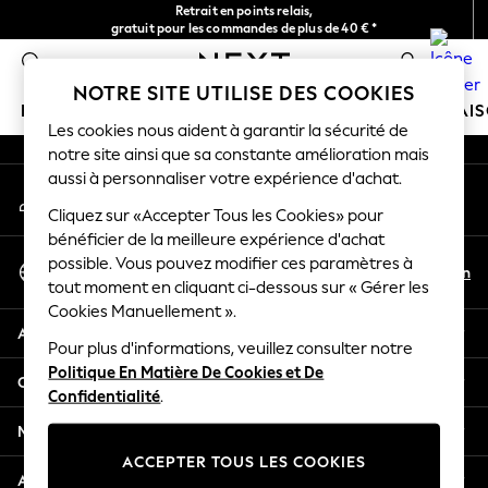
Retrait en points relais,
An error occurred on client
gratuit pour les commandes de plus de 40 € *
Livraison en 2-3 jours ouvrés*
0
Nos réseaux sociaux
NOTRE SITE UTILISE DES COOKIES
FILLE
GARÇON
BÉBÉ
FEMME
HOMME
MAI
Les cookies nous aident à garantir la sécurité de
notre site ainsi que sa constante amélioration mais
HOLIDAY SHOP
aussi à personnaliser votre expérience d'achat.
Mon compte
Women's Holiday Shop
Connexion à votre compte
Cliquez sur «Accepter Tous les Cookies» pour
All Swimwear
bénéficier de la meilleure expérience d'achat
All Beachwear
Sélectionnez Votre Langue
possible. Vous pouvez modifier ces paramètres à
Bags & Accessories
Fr
En
tout moment en cliquant ci-dessous sur « Gérer les
Français
Beach Dresses & Kaftans
Cookies Manuellement ».
Dresses
Aide
Flip Flops
Pour plus d'informations, veuillez consulter notre
Politique En Matière De Cookies et De
Sliders
Confidentialité et mentions légales
Confidentialité
.
Jumpsuits & Playsuits
Linen Collection
Ministères
Sandals
ACCEPTER TOUS LES COOKIES
Shorts
Autres services