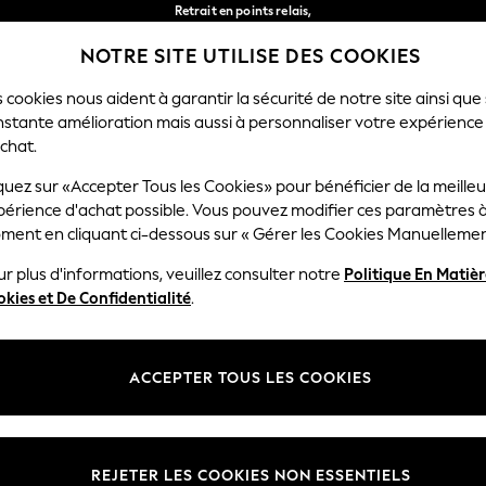
Retrait en points relais,
gratuit pour les commandes de plus de 40 € *
NOTRE SITE UTILISE DES COOKIES
Livraison en 2-3 jours ouvrés*
Nos réseaux sociaux
 cookies nous aident à garantir la sécurité de notre site ainsi que
nstante amélioration mais aussi à personnaliser votre expérience
FEMME
HOMME
MAISON
chat.
quez sur «Accepter Tous les Cookies» pour bénéficier de la meille
Sélectionnez Votre Lang
périence d'achat possible. Vous pouvez modifier ces paramètres à
Français
ment en cliquant ci-dessous sur « Gérer les Cookies Manuellemen
lité et mentions légales
Ministères
r plus d'informations, veuillez consulter notre
Politique En Matiè
kies et De Confidentialité
.
 confidentialité et de cookies
Femme
générales
Homme
ookies manuellement
Garçon
ACCEPTER TOUS LES COOKIES
lative aux avis et évaluations des
Fille
Maison
REJETER LES COOKIES NON ESSENTIELS
Bébé