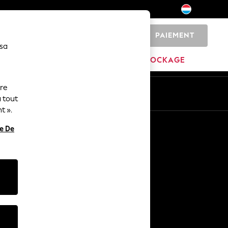
PAIEMENT
0
 sa
MARQUES
DÉSTOCKAGE
ure
ue
Fr
En
 tout
t ».
Autres services
re De
Médias et presse
L'entreprise
Carrières NEXT