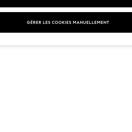
Marques
GÉRER LES COOKIES MANUELLEMENT
© 2026 Next Germany GmbH. Tous droits réservés.