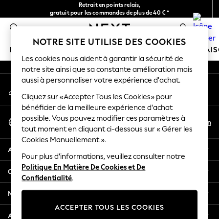
Retrait en points relais,
An error occurred on client
gratuit pour les commandes de plus de 40 € *
Livraison en 2-3 jours ouvrés*
0
Nos réseaux sociaux
NOTRE SITE UTILISE DES COOKIES
FILLE
GARÇON
BÉBÉ
FEMME
HOMME
MAI
Les cookies nous aident à garantir la sécurité de
notre site ainsi que sa constante amélioration mais
HOLIDAY SHOP
aussi à personnaliser votre expérience d'achat.
Mon compte
Women's Holiday Shop
Connexion à votre compte
Cliquez sur «Accepter Tous les Cookies» pour
All Swimwear
bénéficier de la meilleure expérience d'achat
All Beachwear
Sélectionnez Votre Langue
possible. Vous pouvez modifier ces paramètres à
Bags & Accessories
Fr
En
tout moment en cliquant ci-dessous sur « Gérer les
Français
Beach Dresses & Kaftans
Cookies Manuellement ».
Dresses
Aide
Flip Flops
Pour plus d'informations, veuillez consulter notre
Politique En Matière De Cookies et De
Sliders
Confidentialité et mentions légales
Confidentialité
.
Jumpsuits & Playsuits
Linen Collection
Ministères
Sandals
ACCEPTER TOUS LES COOKIES
Shorts
Autres services