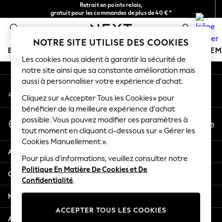
Retrait en points relais,
An error occurred on client
gratuit pour les commandes de plus de 40 € *
Livraison en 2-3 jours ouvrés*
0
Nos réseaux sociaux
NOTRE SITE UTILISE DES COOKIES
BOUTIQUE VACANCES
FILLE
GARÇON
BÉBÉ
FE
Les cookies nous aident à garantir la sécurité de
notre site ainsi que sa constante amélioration mais
HOLIDAY SHOP
aussi à personnaliser votre expérience d'achat.
Mon compte
Women's Holiday Shop
Connexion à votre compte
Cliquez sur «Accepter Tous les Cookies» pour
All Swimwear
bénéficier de la meilleure expérience d'achat
All Beachwear
Sélectionnez Votre Langue
possible. Vous pouvez modifier ces paramètres à
Bags & Accessories
Fr
En
tout moment en cliquant ci-dessous sur « Gérer les
Français
Beach Dresses & Kaftans
Cookies Manuellement ».
Dresses
Aide
Flip Flops
Pour plus d'informations, veuillez consulter notre
Politique En Matière De Cookies et De
Sliders
Confidentialité et mentions légales
Confidentialité
.
Jumpsuits & Playsuits
Linen Collection
Ministères
Sandals
ACCEPTER TOUS LES COOKIES
Shorts
Autres services