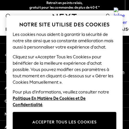
Retrait en points relais,
An error occurred on client
gratuit pour les commandes de plus de 40 € *
Livraison en 2-3 jours ouvrés*
0
Nos réseaux sociaux
NOTRE SITE UTILISE DES COOKIES
FILLE
GARÇON
BÉBÉ
FEMME
HOMME
MAI
Les cookies nous aident à garantir la sécurité de
notre site ainsi que sa constante amélioration mais
HOLIDAY SHOP
aussi à personnaliser votre expérience d'achat.
Mon compte
Women's Holiday Shop
Connexion à votre compte
Cliquez sur «Accepter Tous les Cookies» pour
All Swimwear
bénéficier de la meilleure expérience d'achat
All Beachwear
Sélectionnez Votre Langue
possible. Vous pouvez modifier ces paramètres à
Bags & Accessories
Fr
En
tout moment en cliquant ci-dessous sur « Gérer les
Français
Beach Dresses & Kaftans
Cookies Manuellement ».
Dresses
Aide
Flip Flops
Pour plus d'informations, veuillez consulter notre
Politique En Matière De Cookies et De
Sliders
Confidentialité et mentions légales
Confidentialité
.
Jumpsuits & Playsuits
Linen Collection
Ministères
Sandals
ACCEPTER TOUS LES COOKIES
Shorts
Autres services