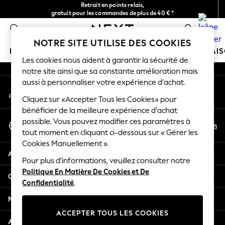
Retrait en points relais,
An error occurred on client
gratuit pour les commandes de plus de 40 € *
Livraison en 2-3 jours ouvrés*
0
Nos réseaux sociaux
NOTRE SITE UTILISE DES COOKIES
FILLE
GARÇON
BÉBÉ
FEMME
HOMME
MAI
Les cookies nous aident à garantir la sécurité de
notre site ainsi que sa constante amélioration mais
GIRLS
aussi à personnaliser votre expérience d'achat.
Mon compte
New In
Connexion à votre compte
Cliquez sur «Accepter Tous les Cookies» pour
New in from Next
bénéficier de la meilleure expérience d'achat
New In
Sélectionnez Votre Langue
possible. Vous pouvez modifier ces paramètres à
Trending: Top & Short Sets
Fr
En
tout moment en cliquant ci-dessous sur « Gérer les
Français
Trending: Clogs
Cookies Manuellement ».
Toy Story
Aide
THE SET
Pour plus d'informations, veuillez consulter notre
Politique En Matière De Cookies et De
50 - 92cm
Confidentialité et mentions légales
Confidentialité
.
98 - 110cm
116 - 134cm
Ministères
140 - 174cm
ACCEPTER TOUS LES COOKIES
All Clothing
Autres services