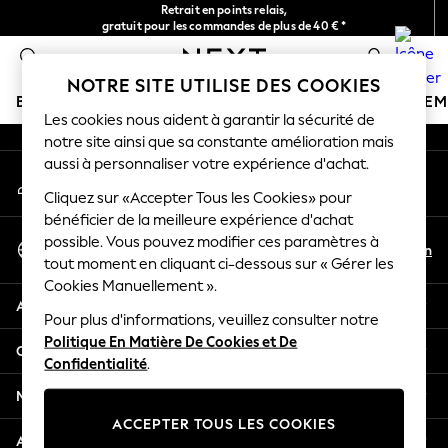
Retrait en points relais,
An error occurred on client
gratuit pour les commandes de plus de 40 € *
Livraison en 2-3 jours ouvrés*
0
Nos réseaux sociaux
NOTRE SITE UTILISE DES COOKIES
BOUTIQUE VACANCES
FILLE
GARÇON
BÉBÉ
FE
Les cookies nous aident à garantir la sécurité de
notre site ainsi que sa constante amélioration mais
HOLIDAY SHOP
aussi à personnaliser votre expérience d'achat.
Mon compte
Women's Holiday Shop
Connexion à votre compte
Cliquez sur «Accepter Tous les Cookies» pour
All Swimwear
bénéficier de la meilleure expérience d'achat
All Beachwear
Sélectionnez Votre Langue
possible. Vous pouvez modifier ces paramètres à
Bags & Accessories
Fr
En
tout moment en cliquant ci-dessous sur « Gérer les
Français
Beach Dresses & Kaftans
Cookies Manuellement ».
Dresses
Aide
Flip Flops
Pour plus d'informations, veuillez consulter notre
Politique En Matière De Cookies et De
Sliders
Confidentialité et mentions légales
Confidentialité
.
Jumpsuits & Playsuits
Linen Collection
Ministères
Sandals
ACCEPTER TOUS LES COOKIES
Shorts
Autres services