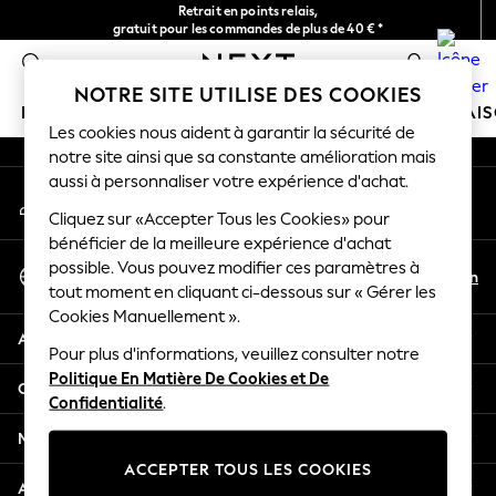
Retrait en points relais,
An error occurred on client
gratuit pour les commandes de plus de 40 € *
Livraison en 2-3 jours ouvrés*
0
Nos réseaux sociaux
NOTRE SITE UTILISE DES COOKIES
FILLE
GARÇON
BÉBÉ
FEMME
HOMME
MAI
Les cookies nous aident à garantir la sécurité de
notre site ainsi que sa constante amélioration mais
HOLIDAY SHOP
aussi à personnaliser votre expérience d'achat.
Mon compte
Women's Holiday Shop
Connexion à votre compte
Cliquez sur «Accepter Tous les Cookies» pour
All Swimwear
bénéficier de la meilleure expérience d'achat
All Beachwear
Sélectionnez Votre Langue
possible. Vous pouvez modifier ces paramètres à
Bags & Accessories
Fr
En
tout moment en cliquant ci-dessous sur « Gérer les
Français
Beach Dresses & Kaftans
Cookies Manuellement ».
Dresses
Aide
Flip Flops
Pour plus d'informations, veuillez consulter notre
Politique En Matière De Cookies et De
Sliders
Confidentialité et mentions légales
Confidentialité
.
Jumpsuits & Playsuits
Linen Collection
Ministères
Sandals
ACCEPTER TOUS LES COOKIES
Shorts
Autres services