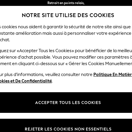
Retrait en points relais,
gratuit pour les commandes de plus de 40 € *
NOTRE SITE UTILISE DES COOKIES
Livraison en 2-3 jours ouvrés*
Nos réseaux sociaux
 cookies nous aident à garantir la sécurité de notre site ainsi que
nstante amélioration mais aussi à personnaliser votre expérience
FEMME
HOMME
MAISON
chat.
quez sur «Accepter Tous les Cookies» pour bénéficier de la meille
Sélectionnez Votre Lang
périence d'achat possible. Vous pouvez modifier ces paramètres à
Français
ment en cliquant ci-dessous sur « Gérer les Cookies Manuellemen
lité et mentions légales
Ministères
r plus d'informations, veuillez consulter notre
Politique En Matiè
kies et De Confidentialité
.
 confidentialité et de cookies
Femme
générales
Homme
ookies manuellement
Garçon
ACCEPTER TOUS LES COOKIES
lative aux avis et évaluations des
Fille
Maison
REJETER LES COOKIES NON ESSENTIELS
Bébé