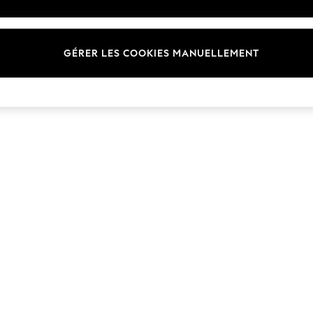
Marques
GÉRER LES COOKIES MANUELLEMENT
© 2026 Next Germany GmbH. Tous droits réservés.