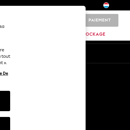
PAIEMENT
0
 sa
MARQUES
DÉSTOCKAGE
ure
ue
Fr
En
 tout
t ».
Autres services
re De
Médias et presse
L'entreprise
Carrières NEXT