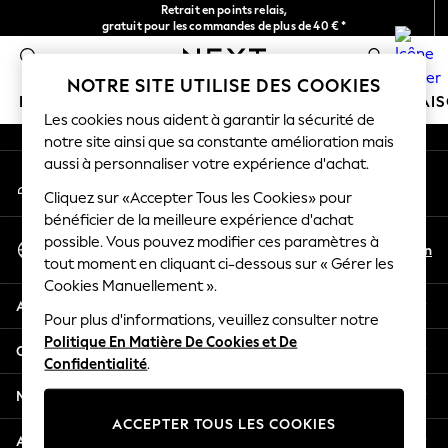
Retrait en points relais,
An error occurred on client
gratuit pour les commandes de plus de 40 € *
Livraison en 2-3 jours ouvrés*
0
Nos réseaux sociaux
NOTRE SITE UTILISE DES COOKIES
FILLE
GARÇON
BÉBÉ
FEMME
HOMME
MAI
Les cookies nous aident à garantir la sécurité de
notre site ainsi que sa constante amélioration mais
HOLIDAY SHOP
aussi à personnaliser votre expérience d'achat.
Mon compte
Women's Holiday Shop
Connexion à votre compte
Cliquez sur «Accepter Tous les Cookies» pour
All Swimwear
bénéficier de la meilleure expérience d'achat
All Beachwear
Sélectionnez Votre Langue
possible. Vous pouvez modifier ces paramètres à
Bags & Accessories
Fr
En
tout moment en cliquant ci-dessous sur « Gérer les
Français
Beach Dresses & Kaftans
Cookies Manuellement ».
Dresses
Aide
Flip Flops
Pour plus d'informations, veuillez consulter notre
Politique En Matière De Cookies et De
Sliders
Confidentialité et mentions légales
Confidentialité
.
Jumpsuits & Playsuits
Linen Collection
Ministères
Sandals
ACCEPTER TOUS LES COOKIES
Shorts
Autres services