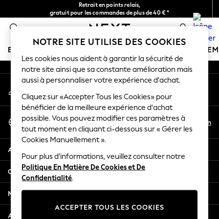
Retrait en points relais,
An error occurred on client
gratuit pour les commandes de plus de 40 € *
Livraison en 2-3 jours ouvrés*
0
Nos réseaux sociaux
NOTRE SITE UTILISE DES COOKIES
BOUTIQUE VACANCES
FILLE
GARÇON
BÉBÉ
FE
Les cookies nous aident à garantir la sécurité de
notre site ainsi que sa constante amélioration mais
HOLIDAY SHOP
aussi à personnaliser votre expérience d'achat.
Mon compte
Women's Holiday Shop
Connexion à votre compte
Cliquez sur «Accepter Tous les Cookies» pour
All Swimwear
bénéficier de la meilleure expérience d'achat
All Beachwear
Sélectionnez Votre Langue
possible. Vous pouvez modifier ces paramètres à
Bags & Accessories
Fr
En
tout moment en cliquant ci-dessous sur « Gérer les
Français
Beach Dresses & Kaftans
Cookies Manuellement ».
Dresses
Aide
Flip Flops
Pour plus d'informations, veuillez consulter notre
Politique En Matière De Cookies et De
Sliders
Confidentialité et mentions légales
Confidentialité
.
Jumpsuits & Playsuits
Linen Collection
Ministères
Sandals
ACCEPTER TOUS LES COOKIES
Shorts
Autres services