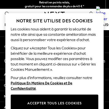
Retrait en points relais,
An error occurred on client
gratuit pour les commandes de plus de 40 € *
Livraison en 2-3 jours ouvrés*
0
Nos réseaux sociaux
NOTRE SITE UTILISE DES COOKIES
FILLE
GARÇON
BÉBÉ
FEMME
HOMME
MAI
Les cookies nous aident à garantir la sécurité de
notre site ainsi que sa constante amélioration mais
HOLIDAY SHOP
aussi à personnaliser votre expérience d'achat.
Mon compte
Women's Holiday Shop
Connexion à votre compte
Cliquez sur «Accepter Tous les Cookies» pour
All Swimwear
bénéficier de la meilleure expérience d'achat
All Beachwear
Sélectionnez Votre Langue
possible. Vous pouvez modifier ces paramètres à
Bags & Accessories
Fr
En
tout moment en cliquant ci-dessous sur « Gérer les
Français
Beach Dresses & Kaftans
Cookies Manuellement ».
Dresses
Aide
Flip Flops
Pour plus d'informations, veuillez consulter notre
Politique En Matière De Cookies et De
Sliders
Confidentialité et mentions légales
Confidentialité
.
Jumpsuits & Playsuits
Linen Collection
Ministères
Sandals
ACCEPTER TOUS LES COOKIES
Shorts
Autres services