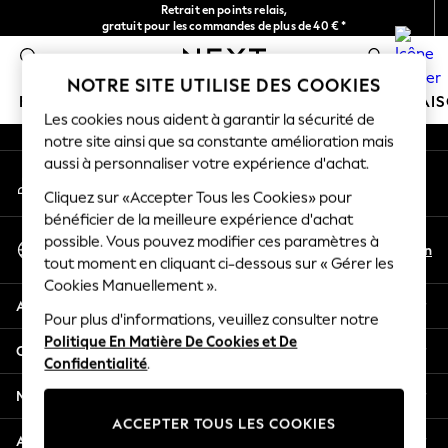
Retrait en points relais,
An error occurred on client
gratuit pour les commandes de plus de 40 € *
Livraison en 2-3 jours ouvrés*
0
Nos réseaux sociaux
NOTRE SITE UTILISE DES COOKIES
FILLE
GARÇON
BÉBÉ
FEMME
HOMME
MAI
Les cookies nous aident à garantir la sécurité de
notre site ainsi que sa constante amélioration mais
HOLIDAY SHOP
aussi à personnaliser votre expérience d'achat.
Mon compte
Women's Holiday Shop
Connexion à votre compte
Cliquez sur «Accepter Tous les Cookies» pour
All Swimwear
bénéficier de la meilleure expérience d'achat
All Beachwear
Sélectionnez Votre Langue
possible. Vous pouvez modifier ces paramètres à
Bags & Accessories
Fr
En
tout moment en cliquant ci-dessous sur « Gérer les
Français
Beach Dresses & Kaftans
Cookies Manuellement ».
Dresses
Aide
Flip Flops
Pour plus d'informations, veuillez consulter notre
Politique En Matière De Cookies et De
Sliders
Confidentialité et mentions légales
Confidentialité
.
Jumpsuits & Playsuits
Linen Collection
Ministères
Sandals
ACCEPTER TOUS LES COOKIES
Shorts
Autres services