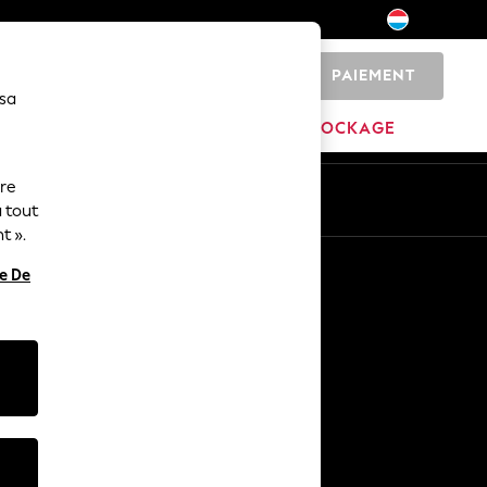
PAIEMENT
0
 sa
MAISON
MARQUES
DÉSTOCKAGE
ure
ue
Fr
En
 tout
t ».
Autres services
re De
Médias et presse
L'entreprise
Carrières NEXT