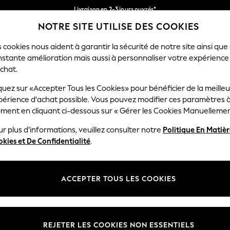
Livraison en 2-3 jours ouvrés*
NOTRE SITE UTILISE DES COOKIES
Retours faciles*
Nos réseaux sociaux
 cookies nous aident à garantir la sécurité de notre site ainsi que
nstante amélioration mais aussi à personnaliser votre expérience
RÇON
BÉBÉ
FEMME
HOMME
chat.
quez sur «Accepter Tous les Cookies» pour bénéficier de la meille
Sélectionnez Votre Lang
périence d'achat possible. Vous pouvez modifier ces paramètres à
Français
ment en cliquant ci-dessous sur « Gérer les Cookies Manuellemen
lité et mentions légales
Ministères
r plus d'informations, veuillez consulter notre
Politique En Matiè
kies et De Confidentialité
.
 confidentialité et de cookies
Femme
générales
Homme
ookies manuellement
Garçon
ACCEPTER TOUS LES COOKIES
lative aux avis et évaluations des
Fille
Maison
REJETER LES COOKIES NON ESSENTIELS
Bébé