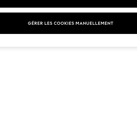
Marques
GÉRER LES COOKIES MANUELLEMENT
© 2026 Next Germany GmbH. Tous droits réservés.