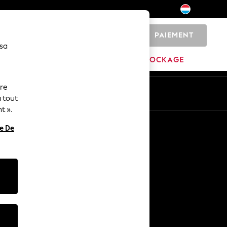
PAIEMENT
0
 sa
MAISON
MARQUES
DÉSTOCKAGE
ure
ue
Fr
En
 tout
t ».
Autres services
re De
Médias et presse
L'entreprise
Carrières NEXT