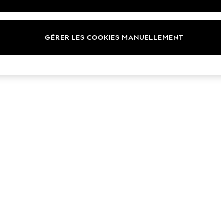
Marques
GÉRER LES COOKIES MANUELLEMENT
© 2026 Next Germany GmbH. Tous droits réservés.