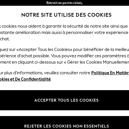
Retrait en points relais,
gratuit pour les commandes de plus de 40 € *
NOTRE SITE UTILISE DES COOKIES
Livraison en 2-3 jours ouvrés*
Nos réseaux sociaux
 cookies nous aident à garantir la sécurité de notre site ainsi que
nstante amélioration mais aussi à personnaliser votre expérience
RÇON
BÉBÉ
FEMME
HOMME
chat.
quez sur «Accepter Tous les Cookies» pour bénéficier de la meille
Sélectionnez Votre Lang
périence d'achat possible. Vous pouvez modifier ces paramètres à
Français
ment en cliquant ci-dessous sur « Gérer les Cookies Manuellemen
lité et mentions légales
Ministères
r plus d'informations, veuillez consulter notre
Politique En Matiè
kies et De Confidentialité
.
 confidentialité et de cookies
Femme
générales
Homme
ookies manuellement
Garçon
ACCEPTER TOUS LES COOKIES
lative aux avis et évaluations des
Fille
Maison
REJETER LES COOKIES NON ESSENTIELS
Bébé