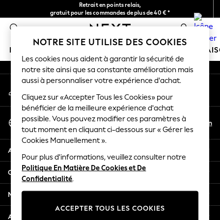
Retrait en points relais,
An error occurred on client
gratuit pour les commandes de plus de 40 € *
Livraison en 2-3 jours ouvrés*
0
Nos réseaux sociaux
NOTRE SITE UTILISE DES COOKIES
FILLE
GARÇON
BÉBÉ
FEMME
HOMME
MAI
Les cookies nous aident à garantir la sécurité de
notre site ainsi que sa constante amélioration mais
HOLIDAY SHOP
aussi à personnaliser votre expérience d'achat.
Mon compte
Women's Holiday Shop
Connexion à votre compte
Cliquez sur «Accepter Tous les Cookies» pour
All Swimwear
bénéficier de la meilleure expérience d'achat
All Beachwear
Sélectionnez Votre Langue
possible. Vous pouvez modifier ces paramètres à
Bags & Accessories
Fr
En
tout moment en cliquant ci-dessous sur « Gérer les
Français
Beach Dresses & Kaftans
Cookies Manuellement ».
Dresses
Aide
Flip Flops
Pour plus d'informations, veuillez consulter notre
Politique En Matière De Cookies et De
Sliders
Confidentialité et mentions légales
Confidentialité
.
Jumpsuits & Playsuits
Linen Collection
Ministères
Sandals
ACCEPTER TOUS LES COOKIES
Shorts
Autres services