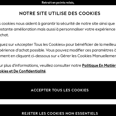
Retrait en points relais,
gratuit pour les commandes de plus de 40 € *
NOTRE SITE UTILISE DES COOKIES
Livraison en 2-3 jours ouvrés*
Nos réseaux sociaux
 cookies nous aident à garantir la sécurité de notre site ainsi que
nstante amélioration mais aussi à personnaliser votre expérience
FEMME
HOMME
MAISON
chat.
quez sur «Accepter Tous les Cookies» pour bénéficier de la meille
Sélectionnez Votre Lang
périence d'achat possible. Vous pouvez modifier ces paramètres à
Français
ment en cliquant ci-dessous sur « Gérer les Cookies Manuellemen
lité et mentions légales
Ministères
r plus d'informations, veuillez consulter notre
Politique En Matiè
kies et De Confidentialité
.
 confidentialité et de cookies
Femme
générales
Homme
ookies manuellement
Garçon
ACCEPTER TOUS LES COOKIES
lative aux avis et évaluations des
Fille
Maison
REJETER LES COOKIES NON ESSENTIELS
Bébé