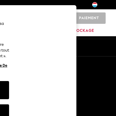
PAIEMENT
0
 sa
MARQUES
DÉSTOCKAGE
ure
ue
Fr
En
 tout
t ».
Autres services
re De
Médias et presse
L'entreprise
Carrières NEXT