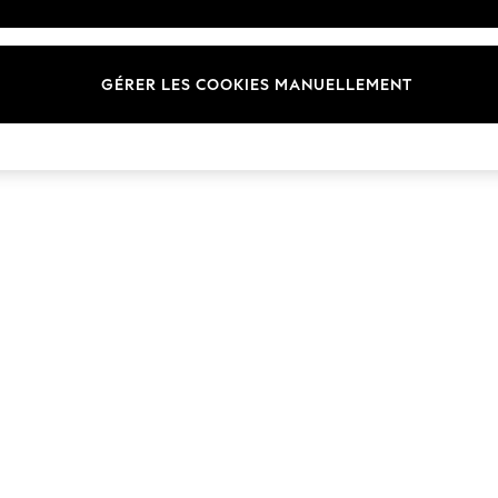
Marques
GÉRER LES COOKIES MANUELLEMENT
© 2026 Next Germany GmbH. Tous droits réservés.