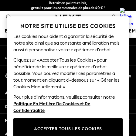
Retrait en points relais,
An error occurred on client
gratuit pour les commandes de plus de 40 € *
Livraison en 2-3 jours ouvrés*
0
Nos réseaux sociaux
NOTRE SITE UTILISE DES COOKIES
BOUTIQUE VACANCES
FILLE
GARÇON
BÉBÉ
FE
Les cookies nous aident à garantir la sécurité de
notre site ainsi que sa constante amélioration mais
HOLIDAY SHOP
aussi à personnaliser votre expérience d'achat.
Mon compte
Women's Holiday Shop
Connexion à votre compte
Cliquez sur «Accepter Tous les Cookies» pour
All Swimwear
bénéficier de la meilleure expérience d'achat
All Beachwear
Sélectionnez Votre Langue
possible. Vous pouvez modifier ces paramètres à
Bags & Accessories
Fr
En
tout moment en cliquant ci-dessous sur « Gérer les
Français
Beach Dresses & Kaftans
Cookies Manuellement ».
Dresses
Aide
Flip Flops
Pour plus d'informations, veuillez consulter notre
Politique En Matière De Cookies et De
Sliders
Confidentialité et mentions légales
Confidentialité
.
Jumpsuits & Playsuits
Linen Collection
Ministères
Sandals
ACCEPTER TOUS LES COOKIES
Shorts
Autres services