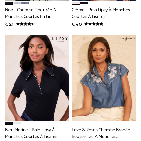
Knitwear
Trousers & Leggings
Noir - Chemise Texturée À
Crème - Polo Lipsy À Manches
Sets & Outfits
Manches Courtes En Lin
Courtes À Liserés
Tops
€ 21
€ 40
Nightwear & Pyjamas
Jumpsuits & Playsuits
Jeans
Shirts & Blouses
Swimwear
Sportswear
Dungarees
Multipacks
All Holiday Shop
Tops
Dresses
Shorts
Skirts
Sandals & Sliders
Rash Vests
Sun Safe Swimwear
Sun Hats & Caps
Denim Jackets
Bleu Marine - Polo Lipsy À
Love & Roses Chemise Brodée
Raincoats
Manches Courtes À Liserés
Boutonnée À Manches
Waterproof