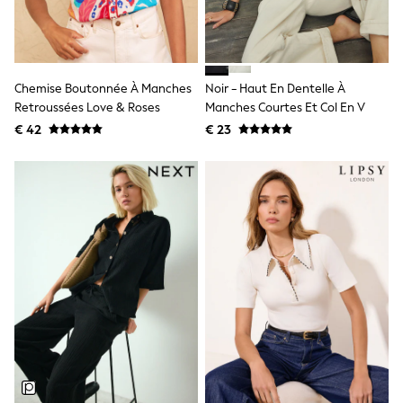
Birkenstock
Crocs
Havaianas
Pour Moi
Rayban
Skechers
Chemise Boutonnée À Manches
Noir - Haut En Dentelle À
GIRLS
Retroussées Love & Roses
Manches Courtes Et Col En V
New In
€ 42
€ 23
New in from Next
New In
Trending: Top & Short Sets
Trending: Clogs
Toy Story
THE SET
50 - 92cm
98 - 110cm
116 - 134cm
140 - 174cm
All Clothing
T-Shirts
Dresses
Shorts & Skirts
Coats & Jackets
Sweatshirts & Hoodies