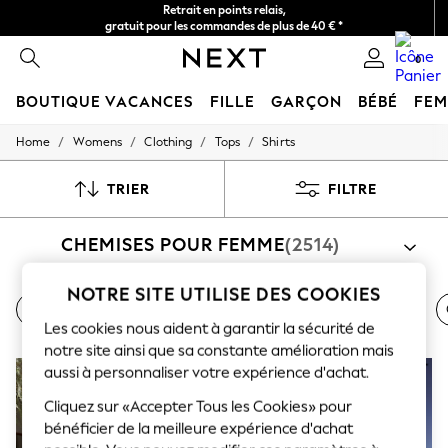
Retrait en points relais,
gratuit pour les commandes de plus de 40 € *
Livraison en 2-3 jours ouvrés*
0
BOUTIQUE VACANCES
FILLE
GARÇON
BÉBÉ
FE
/
/
/
/
Home
Womens
Clothing
Tops
Shirts
HOLIDAY SHOP
Women's Holiday Shop
All Swimwear
TRIER
FILTRE
All Beachwear
Bags & Accessories
CHEMISES POUR FEMME
(2514)
Beach Dresses & Kaftans
Dresses
Flip Flops
NOTRE SITE UTILISE DES COOKIES
Sliders
Imprimé
Coton
Utilitaire
Vêtements de travail
Jumpsuits & Playsuits
Les cookies nous aident à garantir la sécurité de
Linen Collection
notre site ainsi que sa constante amélioration mais
Sandals
aussi à personnaliser votre expérience d'achat.
Shorts
Trousers
Cliquez sur «Accepter Tous les Cookies» pour
Sun Hats & Caps
bénéficier de la meilleure expérience d'achat
T-Shirts & Vests