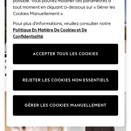
possible. Vous pouvez modifier ces paramètres à
Sunglasses
Men's Holiday Shop
tout moment en cliquant ci-dessous sur « Gérer les
All Swimwear
Cookies Manuellement ».
Accessories
Pour plus d'informations, veuillez consulter notre
Bags & Luggage
Footwear
Politique En Matière De Cookies et De
Hats
Confidentialité
.
Linen Collection
Loafers
Polo Shirts
ACCEPTER TOUS LES COOKIES
Sandals & Flipflops
Palmier Noir - Chemise Brodée À
Bleu Clair - Chemise En Jean À
Shirts
Manches Longues Never Fully
Manches Courtes
Shorts
Sunglasses
Dressed
€ 69
€ 28
T-Shirts
REJETER LES COOKIES NON ESSENTIELS
Vests
Boys Holiday Shop
All Swimwear
Ponchos & Toweling sets
GÉRER LES COOKIES MANUELLEMENT
Sun Hats & Caps
Polo Shirts
Rash Vests
Sandals & Sliders
Shirts