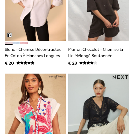
Shorts
Sunglasses
Sunsafe Swimwear
Swimshorts
Tops & T-Shirts
Girls Holiday Shop
All Swimwear
Beach Dresses & Kaftans
Dresses
Blanc - Chemise Décontractée
Marron Chocolat - Chemise En
Sun Hats & Caps
En Coton À Manches Longues
Lin Mélangé Boutonnée
Jumpsuits & Playsuits
€ 20
€ 28
Rash Vests
Sandals & Sliders
Shorts
Skirts
Sunglasses
Sunsafe Swimwear
Tops & T-Shirts
Baby Holiday Shop
Baby Travel Accessories
All Accessories
Beach Bags
Beach Towels