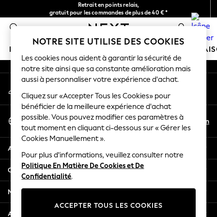
Retrait en points relais,
An error occurred on client
gratuit pour les commandes de plus de 40 € *
Livraison en 2-3 jours ouvrés*
0
Nos réseaux sociaux
NOTRE SITE UTILISE DES COOKIES
FILLE
GARÇON
BÉBÉ
FEMME
HOMME
MAI
Les cookies nous aident à garantir la sécurité de
notre site ainsi que sa constante amélioration mais
HOLIDAY SHOP
aussi à personnaliser votre expérience d'achat.
Mon compte
Women's Holiday Shop
Connexion à votre compte
Cliquez sur «Accepter Tous les Cookies» pour
All Swimwear
bénéficier de la meilleure expérience d'achat
All Beachwear
Sélectionnez Votre Langue
possible. Vous pouvez modifier ces paramètres à
Bags & Accessories
Fr
En
tout moment en cliquant ci-dessous sur « Gérer les
Français
Beach Dresses & Kaftans
Cookies Manuellement ».
Dresses
Aide
Flip Flops
Pour plus d'informations, veuillez consulter notre
Politique En Matière De Cookies et De
Sliders
Confidentialité et mentions légales
Confidentialité
.
Jumpsuits & Playsuits
Linen Collection
Ministères
Sandals
ACCEPTER TOUS LES COOKIES
Shorts
Autres services