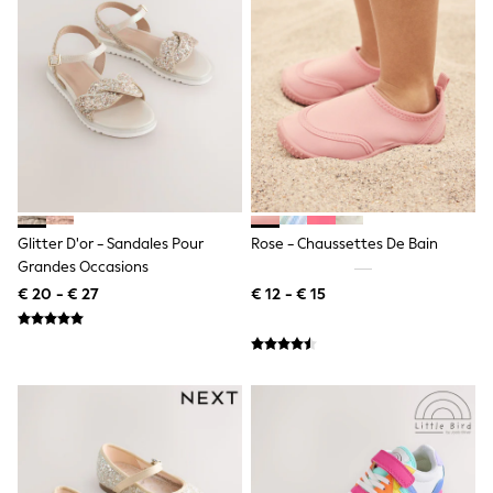
Shackets
Puddlesuits
Gilets
Fleeces
Teddy Borg
Puffers
Snowsuits
All Footwear
New In
Boots
Half Sizes
Glitter D'or - Sandales Pour
Rose - Chaussettes De Bain
Slippers
Grandes Occasions
Trainers
Wellies
€ 20 - € 27
€ 12 - € 15
Wide Fit
Shoes
All Underwear
Nighties
Pyjamas
Robes
Socks & Tights
All Bags & Accessories
Bags