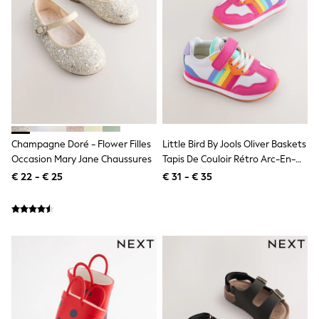
All Occasionwear
All Partywear
Wedding
Dresses
Shoes
Cardigans
Skirts
Shop all
Shop All
Disney
Marvel
Champagne Doré - Flower Filles
Little Bird By Jools Oliver Baskets
Paw Patrol
Occasion Mary Jane Chaussures
Tapis De Couloir Rétro Arc-En-
Peppa Pig
Ciel Pastel
€ 22 - € 25
€ 31 - € 35
Gaming
Harry Potter
Spider man
New In
Trainers
Hoodies & Sweatshirts
T-Shirts & Vests
Leggings
Swim
adidas
All Girls Brands