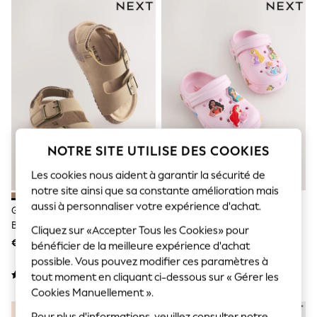
Sunglasses
Men's Holiday Shop
All Swimwear
Accessories
Bags & Luggage
Footwear
Hats
Linen Collection
Loafers
Polo Shirts
Sandals & Flipflops
NOTRE SITE UTILISE DES COOKIES
Shirts
Shorts
Les cookies nous aident à garantir la sécurité de
Sunglasses
notre site ainsi que sa constante amélioration mais
T-Shirts
Vests
aussi à personnaliser votre expérience d'achat.
Grège Beige - Sandales À Double
Rose - Sabots Disney Princess
Boys Holiday Shop
Boucle Avec Semelle
Cliquez sur «Accepter Tous les Cookies» pour
All Swimwear
Rembourrée
€ 16 - € 20
€ 18 - € 19
Ponchos & Toweling sets
bénéficier de la meilleure expérience d'achat
Sun Hats & Caps
possible. Vous pouvez modifier ces paramètres à
Polo Shirts
tout moment en cliquant ci-dessous sur « Gérer les
Rash Vests
Cookies Manuellement ».
Sandals & Sliders
Shirts
Pour plus d'informations, veuillez consulter notre