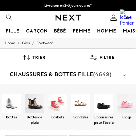
Livraison en 2-3 jours ouvrés*
Retours faciles*
0
FILLE
GARÇON
BÉBÉ
FEMME
HOMME
MAI
/
/
Home
Girls
Footwear
HOLIDAY SHOP
Women's Holiday Shop
All Swimwear
TRIER
FILTRE
All Beachwear
Bags & Accessories
CHAUSSURES & BOTTES FILLE
(4649)
Beach Dresses & Kaftans
Dresses
Flip Flops
Sliders
Par catégorie
Jumpsuits & Playsuits
Baskets
Chaussures
Sandales
Bottines
Bottes 
Linen Collection
Sandals
Shorts
Bottes
Bottes de
Baskets
Sandales
Chaussures
Clogs
Trousers
pluie
pour l'école
Sun Hats & Caps
T-Shirts & Vests