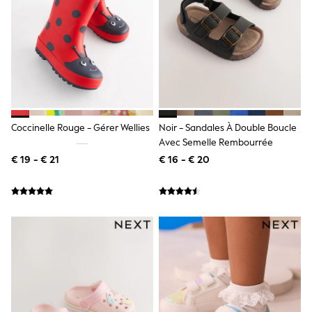
Lipsy Girl
Boden
Joules
Little Bird by Jools Oliver
Baker by Ted Baker
Occasionwear
Schoolwear
Partywear
Flower Girl
Coccinelle Rouge - Gérer Wellies
Noir - Sandales À Double Boucle
Bridesmaid
Avec Semelle Rembourrée
Shop All
A-Z Brands
€ 19 - € 21
€ 16 - € 20
JoJo Maman Bébé
BOYS
New In
New in from Next
50 - 92cm
98 - 110cm
116 - 134cm
140 - 174cm
New In
Trending: Top & Short Sets
Trending: Clogs