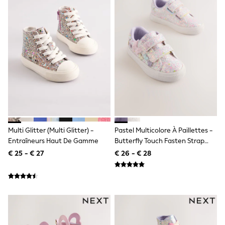
Birkenstock
Crocs
Havaianas
Pour Moi
Rayban
Skechers
GIRLS
New In
New in from Next
New In
Trending: Top & Short Sets
Trending: Clogs
Toy Story
THE SET
Multi Glitter (multi Glitter) -
Pastel Multicolore À Paillettes -
50 - 92cm
Entraîneurs Haut De Gamme
Butterfly Touch Fasten Strap
98 - 110cm
Trainers
€ 25 - € 27
€ 26 - € 28
116 - 134cm
140 - 174cm
All Clothing
T-Shirts
Dresses
Shorts & Skirts
Coats & Jackets
Sweatshirts & Hoodies