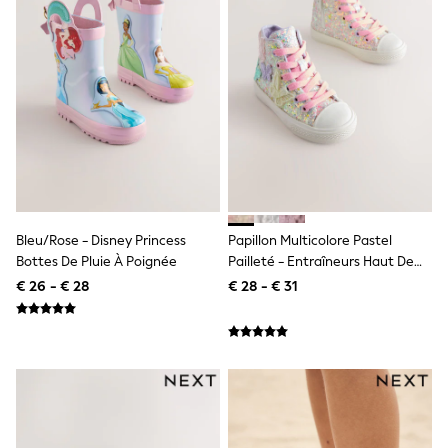
Knitwear
Trousers & Leggings
Sets & Outfits
Tops
Nightwear & Pyjamas
Jumpsuits & Playsuits
Jeans
Shirts & Blouses
Swimwear
Sportswear
Dungarees
Multipacks
All Holiday Shop
Bleu/Rose - Disney Princess
Papillon Multicolore Pastel
Tops
Bottes De Pluie À Poignée
Pailleté - Entraîneurs Haut De
Dresses
Gamme
€ 26 - € 28
€ 28 - € 31
Shorts
Skirts
Sandals & Sliders
Rash Vests
Sun Safe Swimwear
Sun Hats & Caps
Denim Jackets
Raincoats
Waterproof