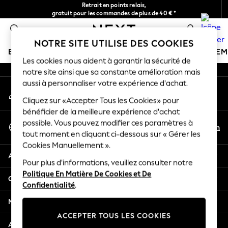
Retrait en points relais,
An error occurred on client
gratuit pour les commandes de plus de 40 € *
Livraison en 2-3 jours ouvrés*
0
Nos réseaux sociaux
NOTRE SITE UTILISE DES COOKIES
BOUTIQUE VACANCES
FILLE
GARÇON
BÉBÉ
FE
Les cookies nous aident à garantir la sécurité de
notre site ainsi que sa constante amélioration mais
HOLIDAY SHOP
aussi à personnaliser votre expérience d'achat.
Mon compte
Women's Holiday Shop
Connexion à votre compte
Cliquez sur «Accepter Tous les Cookies» pour
All Swimwear
bénéficier de la meilleure expérience d'achat
All Beachwear
Sélectionnez Votre Langue
possible. Vous pouvez modifier ces paramètres à
Bags & Accessories
Fr
En
tout moment en cliquant ci-dessous sur « Gérer les
Français
Beach Dresses & Kaftans
Cookies Manuellement ».
Dresses
Aide
Flip Flops
Pour plus d'informations, veuillez consulter notre
Politique En Matière De Cookies et De
Sliders
Confidentialité et mentions légales
Confidentialité
.
Jumpsuits & Playsuits
Linen Collection
Ministères
Sandals
ACCEPTER TOUS LES COOKIES
Shorts
Autres services