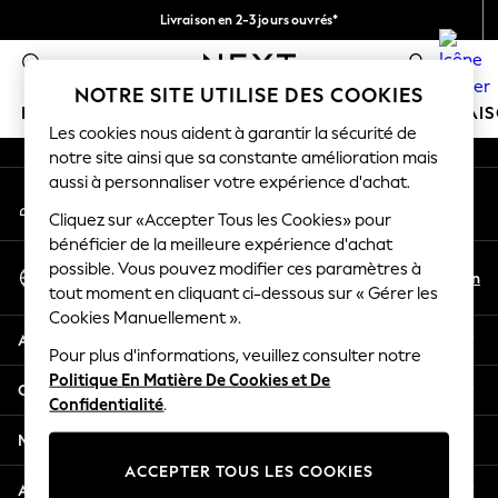
Livraison en 2-3 jours ouvrés*
An error occurred on client
Retours faciles*
0
Nos réseaux sociaux
NOTRE SITE UTILISE DES COOKIES
FILLE
GARÇON
BÉBÉ
FEMME
HOMME
MAI
Les cookies nous aident à garantir la sécurité de
notre site ainsi que sa constante amélioration mais
HOLIDAY SHOP
aussi à personnaliser votre expérience d'achat.
Mon compte
Women's Holiday Shop
Connexion à votre compte
Cliquez sur «Accepter Tous les Cookies» pour
All Swimwear
bénéficier de la meilleure expérience d'achat
All Beachwear
Sélectionnez Votre Langue
possible. Vous pouvez modifier ces paramètres à
Bags & Accessories
Fr
En
tout moment en cliquant ci-dessous sur « Gérer les
Français
Beach Dresses & Kaftans
Cookies Manuellement ».
Dresses
Aide
Flip Flops
Pour plus d'informations, veuillez consulter notre
Politique En Matière De Cookies et De
Sliders
Confidentialité et mentions légales
Confidentialité
.
Jumpsuits & Playsuits
Linen Collection
Ministères
Sandals
ACCEPTER TOUS LES COOKIES
Shorts
Autres services