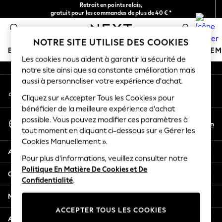
Retrait en points relais,
An error occurred on client
gratuit pour les commandes de plus de 40 € *
Livraison en 2-3 jours ouvrés*
0
Nos réseaux sociaux
NOTRE SITE UTILISE DES COOKIES
BOUTIQUE VACANCES
FILLE
GARÇON
BÉBÉ
FE
Les cookies nous aident à garantir la sécurité de
notre site ainsi que sa constante amélioration mais
HOLIDAY SHOP
aussi à personnaliser votre expérience d'achat.
Mon compte
Women's Holiday Shop
Connexion à votre compte
Cliquez sur «Accepter Tous les Cookies» pour
All Swimwear
bénéficier de la meilleure expérience d'achat
All Beachwear
Sélectionnez Votre Langue
possible. Vous pouvez modifier ces paramètres à
Bags & Accessories
Fr
En
tout moment en cliquant ci-dessous sur « Gérer les
Français
Beach Dresses & Kaftans
Cookies Manuellement ».
Dresses
Aide
Flip Flops
Pour plus d'informations, veuillez consulter notre
Politique En Matière De Cookies et De
Sliders
Confidentialité et mentions légales
Confidentialité
.
Jumpsuits & Playsuits
Linen Collection
Ministères
Sandals
ACCEPTER TOUS LES COOKIES
Shorts
Autres services