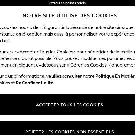
Retrait en points relais,
gratuit pour les commandes de plus de 40 € *
NOTRE SITE UTILISE DES COOKIES
Livraison en 2-3 jours ouvrés*
Nos réseaux sociaux
 cookies nous aident à garantir la sécurité de notre site ainsi que
nstante amélioration mais aussi à personnaliser votre expérience
RÇON
BÉBÉ
FEMME
HOMME
chat.
quez sur «Accepter Tous les Cookies» pour bénéficier de la meille
Sélectionnez Votre Lang
périence d'achat possible. Vous pouvez modifier ces paramètres à
Français
ment en cliquant ci-dessous sur « Gérer les Cookies Manuellemen
lité et mentions légales
Ministères
r plus d'informations, veuillez consulter notre
Politique En Matiè
kies et De Confidentialité
.
 confidentialité et de cookies
Femme
générales
Homme
ookies manuellement
Garçon
ACCEPTER TOUS LES COOKIES
lative aux avis et évaluations des
Fille
Maison
REJETER LES COOKIES NON ESSENTIELS
Bébé