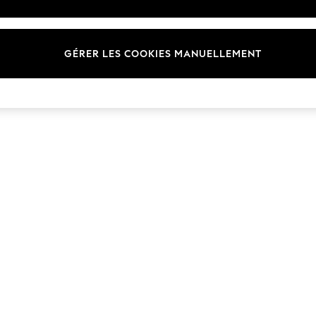
Marques
GÉRER LES COOKIES MANUELLEMENT
© 2026 Next Germany GmbH. Tous droits réservés.