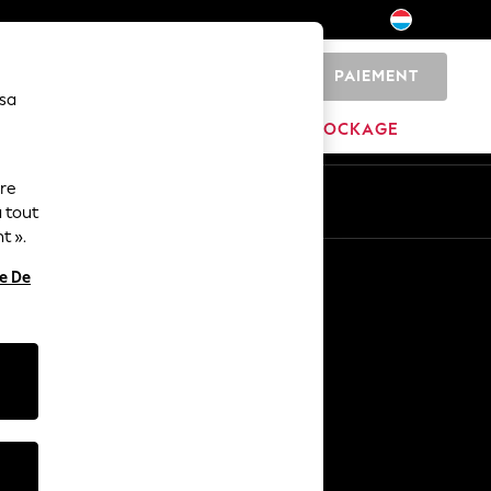
PAIEMENT
0
 sa
MAISON
MARQUES
DÉSTOCKAGE
ure
ue
Fr
En
 tout
t ».
Autres services
re De
Médias et presse
L'entreprise
Carrières NEXT