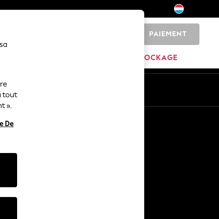
PAIEMENT
0
 sa
MAISON
MARQUES
DÉSTOCKAGE
ure
ue
Fr
En
 tout
t ».
Autres services
re De
Médias et presse
L'entreprise
Carrières NEXT