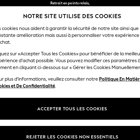
Retrait en points relais,
gratuit pour les commandes de plus de 40 € *
NOTRE SITE UTILISE DES COOKIES
Livraison en 2-3 jours ouvrés*
Nos réseaux sociaux
 cookies nous aident à garantir la sécurité de notre site ainsi que
nstante amélioration mais aussi à personnaliser votre expérience
RÇON
BÉBÉ
FEMME
HOMME
chat.
quez sur «Accepter Tous les Cookies» pour bénéficier de la meille
Sélectionnez Votre Lang
périence d'achat possible. Vous pouvez modifier ces paramètres à
Français
ment en cliquant ci-dessous sur « Gérer les Cookies Manuellemen
lité et mentions légales
Ministères
r plus d'informations, veuillez consulter notre
Politique En Matiè
kies et De Confidentialité
.
 confidentialité et de cookies
Femme
générales
Homme
ookies manuellement
Garçon
ACCEPTER TOUS LES COOKIES
lative aux avis et évaluations des
Fille
Maison
REJETER LES COOKIES NON ESSENTIELS
Bébé