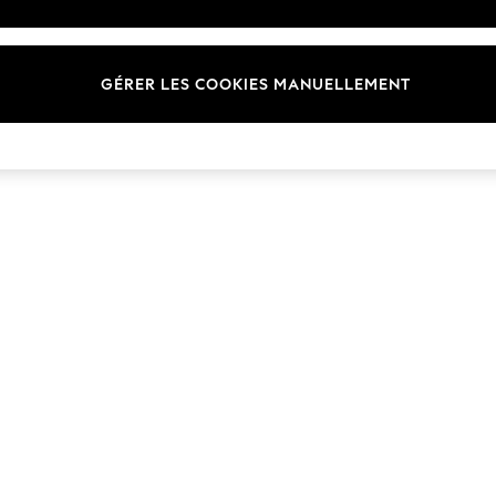
Marques
GÉRER LES COOKIES MANUELLEMENT
© 2026 Next Germany GmbH. Tous droits réservés.