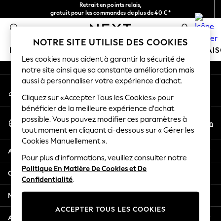
Retrait en points relais,
An error occurred on client
gratuit pour les commandes de plus de 40 € *
Livraison en 2-3 jours ouvrés*
0
Nos réseaux sociaux
NOTRE SITE UTILISE DES COOKIES
FILLE
GARÇON
BÉBÉ
FEMME
HOMME
MAI
Les cookies nous aident à garantir la sécurité de
notre site ainsi que sa constante amélioration mais
HOLIDAY SHOP
aussi à personnaliser votre expérience d'achat.
Mon compte
Women's Holiday Shop
Connexion à votre compte
Cliquez sur «Accepter Tous les Cookies» pour
All Swimwear
bénéficier de la meilleure expérience d'achat
All Beachwear
Sélectionnez Votre Langue
possible. Vous pouvez modifier ces paramètres à
Bags & Accessories
Fr
En
tout moment en cliquant ci-dessous sur « Gérer les
Français
Beach Dresses & Kaftans
Cookies Manuellement ».
Dresses
Aide
Flip Flops
Pour plus d'informations, veuillez consulter notre
Politique En Matière De Cookies et De
Sliders
Confidentialité et mentions légales
Confidentialité
.
Jumpsuits & Playsuits
Linen Collection
Ministères
Sandals
ACCEPTER TOUS LES COOKIES
Shorts
Autres services