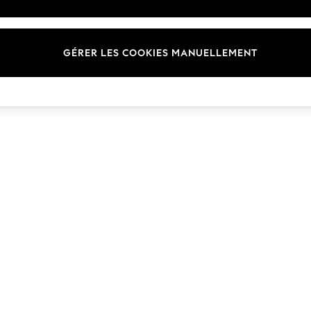
Marques
GÉRER LES COOKIES MANUELLEMENT
© 2026 Next Germany GmbH. Tous droits réservés.