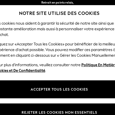
Retrait en points relais,
gratuit pour les commandes de plus de 40 € *
NOTRE SITE UTILISE DES COOKIES
Livraison en 2-3 jours ouvrés*
Nos réseaux sociaux
 cookies nous aident à garantir la sécurité de notre site ainsi que
nstante amélioration mais aussi à personnaliser votre expérience
FEMME
HOMME
MAISON
chat.
quez sur «Accepter Tous les Cookies» pour bénéficier de la meille
Sélectionnez Votre Lang
périence d'achat possible. Vous pouvez modifier ces paramètres à
Français
ment en cliquant ci-dessous sur « Gérer les Cookies Manuellemen
lité et mentions légales
Ministères
r plus d'informations, veuillez consulter notre
Politique En Matiè
kies et De Confidentialité
.
 confidentialité et de cookies
Femme
générales
Homme
ookies manuellement
Garçon
ACCEPTER TOUS LES COOKIES
lative aux avis et évaluations des
Fille
Maison
REJETER LES COOKIES NON ESSENTIELS
Bébé