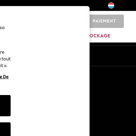
PAIEMENT
0
 sa
MARQUES
DÉSTOCKAGE
ure
ue
Fr
En
 tout
t ».
Autres services
re De
Médias et presse
L'entreprise
Carrières NEXT