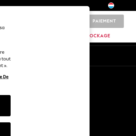
PAIEMENT
0
 sa
MARQUES
DÉSTOCKAGE
ure
ue
Fr
En
 tout
t ».
Autres services
re De
Médias et presse
L'entreprise
Carrières NEXT