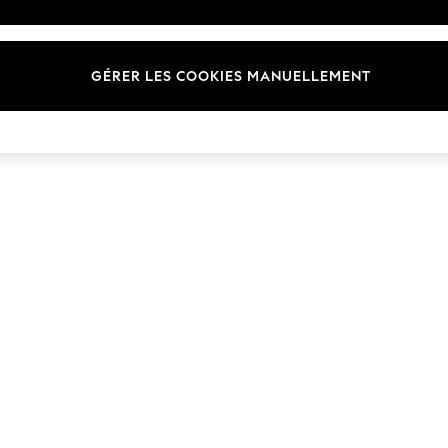
Marques
GÉRER LES COOKIES MANUELLEMENT
© 2026 Next Germany GmbH. Tous droits réservés.