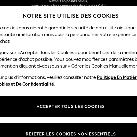
Livraison en 2-3 jours ouvrés*
Retours faciles*
NOTRE SITE UTILISE DES COOKIES
Nos réseaux sociaux
 cookies nous aident à garantir la sécurité de notre site ainsi que
nstante amélioration mais aussi à personnaliser votre expérience
FEMME
HOMME
MAISON
chat.
quez sur «Accepter Tous les Cookies» pour bénéficier de la meille
Sélectionnez Votre Lang
périence d'achat possible. Vous pouvez modifier ces paramètres à
Français
ment en cliquant ci-dessous sur « Gérer les Cookies Manuellemen
lité et mentions légales
Ministères
r plus d'informations, veuillez consulter notre
Politique En Matiè
kies et De Confidentialité
.
 confidentialité et de cookies
Femme
générales
Homme
ookies manuellement
Garçon
ACCEPTER TOUS LES COOKIES
lative aux avis et évaluations des
Fille
Maison
REJETER LES COOKIES NON ESSENTIELS
Bébé