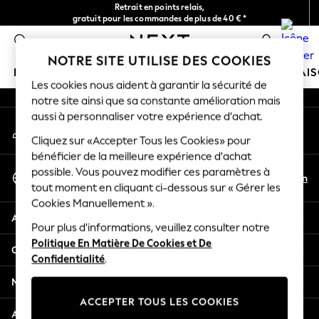
Retrait en points relais,
An error occurred on client
gratuit pour les commandes de plus de 40 € *
Livraison en 2-3 jours ouvrés*
0
Nos réseaux sociaux
NOTRE SITE UTILISE DES COOKIES
FILLE
GARÇON
BÉBÉ
FEMME
HOMME
MAI
Les cookies nous aident à garantir la sécurité de
notre site ainsi que sa constante amélioration mais
HOLIDAY SHOP
aussi à personnaliser votre expérience d'achat.
Mon compte
Women's Holiday Shop
Connexion à votre compte
Cliquez sur «Accepter Tous les Cookies» pour
All Swimwear
bénéficier de la meilleure expérience d'achat
All Beachwear
Sélectionnez Votre Langue
possible. Vous pouvez modifier ces paramètres à
Bags & Accessories
Fr
En
tout moment en cliquant ci-dessous sur « Gérer les
Français
Beach Dresses & Kaftans
Cookies Manuellement ».
Dresses
Aide
Flip Flops
Pour plus d'informations, veuillez consulter notre
Politique En Matière De Cookies et De
Sliders
Confidentialité et mentions légales
Confidentialité
.
Jumpsuits & Playsuits
Linen Collection
Ministères
Sandals
ACCEPTER TOUS LES COOKIES
Shorts
Autres services