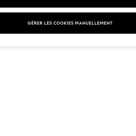
Marques
GÉRER LES COOKIES MANUELLEMENT
© 2026 Next Germany GmbH. Tous droits réservés.