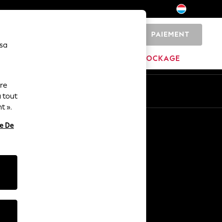
PAIEMENT
0
 sa
MAISON
MARQUES
DÉSTOCKAGE
ure
ue
Fr
En
 tout
t ».
Autres services
re De
Médias et presse
L'entreprise
Carrières NEXT