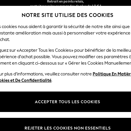
gratuit pour les commandes de plus de 40 € *
Livraison en 2-3 jours ouvrés*
Retours faciles*
NOTRE SITE UTILISE DES COOKIES
Nos réseaux sociaux
 cookies nous aident à garantir la sécurité de notre site ainsi que
nstante amélioration mais aussi à personnaliser votre expérience
RÇON
BÉBÉ
FEMME
HOMME
chat.
quez sur «Accepter Tous les Cookies» pour bénéficier de la meille
Sélectionnez Votre Lang
périence d'achat possible. Vous pouvez modifier ces paramètres à
Français
ment en cliquant ci-dessous sur « Gérer les Cookies Manuellemen
lité et mentions légales
Ministères
r plus d'informations, veuillez consulter notre
Politique En Matiè
kies et De Confidentialité
.
 confidentialité et de cookies
Femme
générales
Homme
ookies manuellement
Garçon
ACCEPTER TOUS LES COOKIES
lative aux avis et évaluations des
Fille
Maison
REJETER LES COOKIES NON ESSENTIELS
Bébé