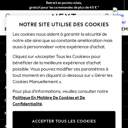
Retrait en points relais,
An error occurred on client
gratuit pour les commandes de plus de 40 € *
Livraison en 2-3 jours ouvrés*
0
Nos réseaux sociaux
NOTRE SITE UTILISE DES COOKIES
BOUTIQUE VACANCES
FILLE
GARÇON
BÉBÉ
FE
Les cookies nous aident à garantir la sécurité de
notre site ainsi que sa constante amélioration mais
HOLIDAY SHOP
aussi à personnaliser votre expérience d'achat.
Mon compte
Women's Holiday Shop
Connexion à votre compte
Cliquez sur «Accepter Tous les Cookies» pour
All Swimwear
bénéficier de la meilleure expérience d'achat
All Beachwear
Sélectionnez Votre Langue
possible. Vous pouvez modifier ces paramètres à
Bags & Accessories
Fr
En
tout moment en cliquant ci-dessous sur « Gérer les
Français
Beach Dresses & Kaftans
Cookies Manuellement ».
Dresses
Aide
Flip Flops
Pour plus d'informations, veuillez consulter notre
Politique En Matière De Cookies et De
Sliders
Confidentialité et mentions légales
Confidentialité
.
Jumpsuits & Playsuits
Linen Collection
Ministères
Sandals
ACCEPTER TOUS LES COOKIES
Shorts
Autres services