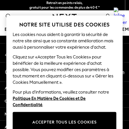
Retrait en points relais,
An error occurred on client
gratuit pour les commandes de plus de 40 € *
Livraison en 2-3 jours ouvrés*
0
Nos réseaux sociaux
NOTRE SITE UTILISE DES COOKIES
BOUTIQUE VACANCES
FILLE
GARÇON
BÉBÉ
FE
Les cookies nous aident à garantir la sécurité de
notre site ainsi que sa constante amélioration mais
HOLIDAY SHOP
aussi à personnaliser votre expérience d'achat.
Mon compte
Women's Holiday Shop
Connexion à votre compte
Cliquez sur «Accepter Tous les Cookies» pour
All Swimwear
bénéficier de la meilleure expérience d'achat
All Beachwear
Sélectionnez Votre Langue
possible. Vous pouvez modifier ces paramètres à
Bags & Accessories
Fr
En
tout moment en cliquant ci-dessous sur « Gérer les
Français
Beach Dresses & Kaftans
Cookies Manuellement ».
Dresses
Aide
Flip Flops
Pour plus d'informations, veuillez consulter notre
Politique En Matière De Cookies et De
Sliders
Confidentialité et mentions légales
Confidentialité
.
Jumpsuits & Playsuits
Linen Collection
Ministères
Sandals
ACCEPTER TOUS LES COOKIES
Shorts
Autres services