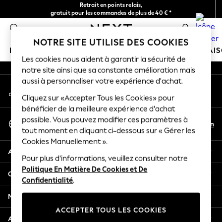
Retrait en points relais,
An error occurred on client
gratuit pour les commandes de plus de 40 € *
Livraison en 2-3 jours ouvrés*
0
Nos réseaux sociaux
NOTRE SITE UTILISE DES COOKIES
FILLE
GARÇON
BÉBÉ
FEMME
HOMME
MAI
Les cookies nous aident à garantir la sécurité de
notre site ainsi que sa constante amélioration mais
HOLIDAY SHOP
aussi à personnaliser votre expérience d'achat.
Mon compte
Women's Holiday Shop
Connexion à votre compte
Cliquez sur «Accepter Tous les Cookies» pour
All Swimwear
bénéficier de la meilleure expérience d'achat
All Beachwear
Sélectionnez Votre Langue
possible. Vous pouvez modifier ces paramètres à
Bags & Accessories
Fr
En
tout moment en cliquant ci-dessous sur « Gérer les
Français
Beach Dresses & Kaftans
Cookies Manuellement ».
Dresses
Aide
Flip Flops
Pour plus d'informations, veuillez consulter notre
Politique En Matière De Cookies et De
Sliders
Confidentialité et mentions légales
Confidentialité
.
Jumpsuits & Playsuits
Linen Collection
Ministères
Sandals
ACCEPTER TOUS LES COOKIES
Shorts
Autres services