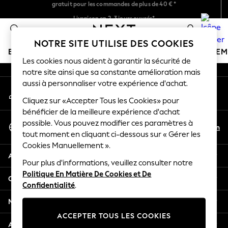
gratuit pour les commandes de plus de 40 € *
An error occurred on client
Livraison en 2-3 jours ouvrés*
Retours faciles*
0
Nos réseaux sociaux
NOTRE SITE UTILISE DES COOKIES
BOUTIQUE VACANCES
FILLE
GARÇON
BÉBÉ
FE
Les cookies nous aident à garantir la sécurité de
notre site ainsi que sa constante amélioration mais
HOLIDAY SHOP
aussi à personnaliser votre expérience d'achat.
Mon compte
Women's Holiday Shop
Connexion à votre compte
Cliquez sur «Accepter Tous les Cookies» pour
All Swimwear
bénéficier de la meilleure expérience d'achat
All Beachwear
Sélectionnez Votre Langue
possible. Vous pouvez modifier ces paramètres à
Bags & Accessories
Fr
En
tout moment en cliquant ci-dessous sur « Gérer les
Français
Beach Dresses & Kaftans
Cookies Manuellement ».
Dresses
Aide
Flip Flops
Pour plus d'informations, veuillez consulter notre
Politique En Matière De Cookies et De
Sliders
Confidentialité et mentions légales
Confidentialité
.
Jumpsuits & Playsuits
Linen Collection
Ministères
Sandals
ACCEPTER TOUS LES COOKIES
Shorts
Autres services