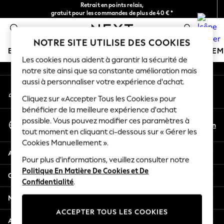
Retrait en points relais,
An error occurred on client
gratuit pour les commandes de plus de 40 € *
Livraison en 2-3 jours ouvrés*
0
Nos réseaux sociaux
NOTRE SITE UTILISE DES COOKIES
BOUTIQUE VACANCES
FILLE
GARÇON
BÉBÉ
FE
Les cookies nous aident à garantir la sécurité de
notre site ainsi que sa constante amélioration mais
HOLIDAY SHOP
aussi à personnaliser votre expérience d'achat.
Mon compte
Women's Holiday Shop
Connexion à votre compte
Cliquez sur «Accepter Tous les Cookies» pour
All Swimwear
bénéficier de la meilleure expérience d'achat
All Beachwear
Sélectionnez Votre Langue
possible. Vous pouvez modifier ces paramètres à
Bags & Accessories
Fr
En
tout moment en cliquant ci-dessous sur « Gérer les
Français
Beach Dresses & Kaftans
Cookies Manuellement ».
Dresses
Aide
Flip Flops
Pour plus d'informations, veuillez consulter notre
Politique En Matière De Cookies et De
Sliders
Confidentialité et mentions légales
Confidentialité
.
Jumpsuits & Playsuits
Linen Collection
Ministères
Sandals
ACCEPTER TOUS LES COOKIES
Shorts
Autres services