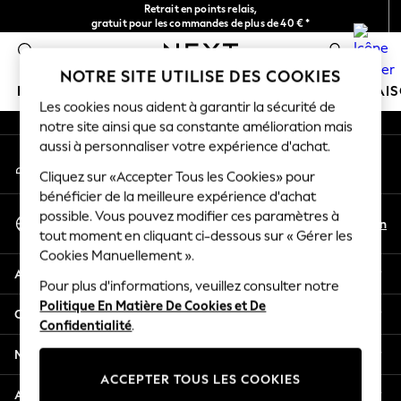
Retrait en points relais,
An error occurred on client
gratuit pour les commandes de plus de 40 € *
Livraison en 2-3 jours ouvrés*
0
Nos réseaux sociaux
NOTRE SITE UTILISE DES COOKIES
FILLE
GARÇON
BÉBÉ
FEMME
HOMME
MAI
Les cookies nous aident à garantir la sécurité de
notre site ainsi que sa constante amélioration mais
HOLIDAY SHOP
aussi à personnaliser votre expérience d'achat.
Mon compte
Women's Holiday Shop
Connexion à votre compte
Cliquez sur «Accepter Tous les Cookies» pour
All Swimwear
bénéficier de la meilleure expérience d'achat
All Beachwear
Sélectionnez Votre Langue
possible. Vous pouvez modifier ces paramètres à
Bags & Accessories
Fr
En
tout moment en cliquant ci-dessous sur « Gérer les
Français
Beach Dresses & Kaftans
Cookies Manuellement ».
Dresses
Aide
Flip Flops
Pour plus d'informations, veuillez consulter notre
Politique En Matière De Cookies et De
Sliders
Confidentialité et mentions légales
Confidentialité
.
Jumpsuits & Playsuits
Linen Collection
Ministères
Sandals
ACCEPTER TOUS LES COOKIES
Shorts
Autres services