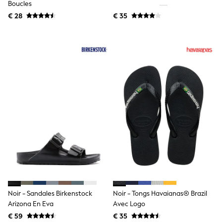
Boucles
Shackets
€ 28
€ 35
Puddlesuits
Gilets
Fleeces
Teddy Borg
Puffers
Snowsuits
All Footwear
New In
Boots
Half Sizes
Slippers
Trainers
Wellies
Wide Fit
Shoes
All Underwear
Nighties
Pyjamas
Robes
Noir - Sandales Birkenstock
Noir - Tongs Havaianas® Brazil
Socks & Tights
Arizona En Eva
Avec Logo
All Bags & Accessories
Bags
€ 59
€ 35