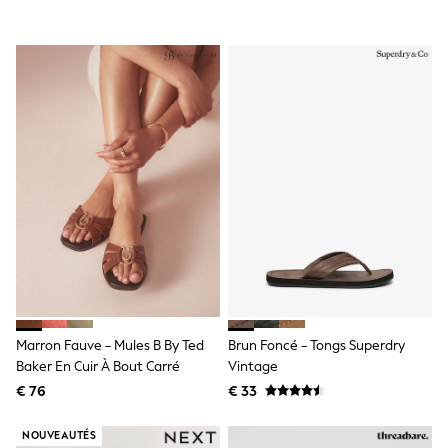
All Occasionwear
All Partywear
Wedding
Dresses
Shoes
Cardigans
Skirts
Shop all
Shop All
Disney
Marvel
Paw Patrol
Peppa Pig
Gaming
Harry Potter
Spider man
New In
Trainers
Marron Fauve - Mules B By Ted
Brun Foncé - Tongs Superdry
Hoodies & Sweatshirts
Baker En Cuir À Bout Carré
Vintage
T-Shirts & Vests
Leggings
€ 76
€ 33
Swim
adidas
NOUVEAUTÉS
All Girls Brands