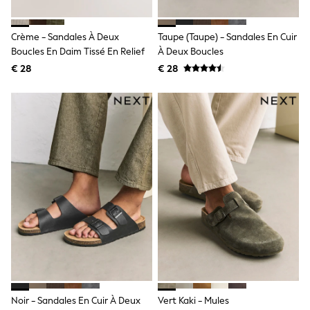
Knitwear
Trousers & Leggings
Sets & Outfits
Crème - Sandales À Deux
Taupe (Taupe) - Sandales En Cuir
Tops
Boucles En Daim Tissé En Relief
À Deux Boucles
Nightwear & Pyjamas
€ 28
€ 28
Jumpsuits & Playsuits
Jeans
Shirts & Blouses
Swimwear
Sportswear
Dungarees
Multipacks
All Holiday Shop
Tops
Dresses
Shorts
Skirts
Sandals & Sliders
Rash Vests
Sun Safe Swimwear
Sun Hats & Caps
Denim Jackets
Raincoats
Noir - Sandales En Cuir À Deux
Vert Kaki - Mules
Waterproof