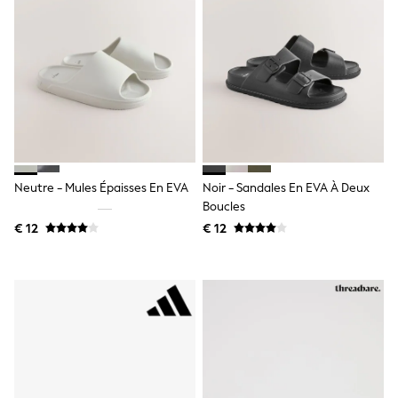
Toy Story
Pokemon
Spiderman
THE SET
All Clothing
T-Shirts
Shorts
Shirts
Kurtas
Sets & Outfits
Trousers & Chinos
Neutre - Mules Épaisses En EVA
Noir - Sandales En EVA À Deux
Sweatshirts & Hoodies
Knitwear & Sweaters
Boucles
Tops
€ 12
€ 12
Coats & Jackets
Jeans
Joggers
Nightwear & Pyjamas
Swimwear
Suits & Waistcoats
Dungarees
Multipacks
All Holiday Shop
Tops & T-Shirts