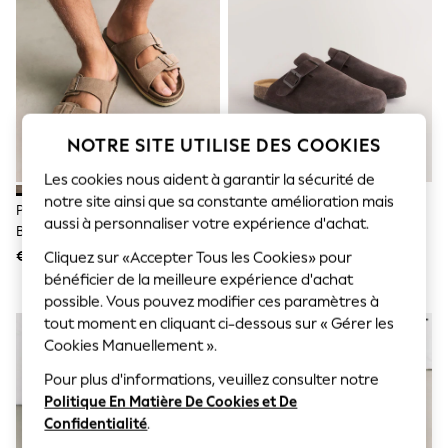
Sunglasses
Men's Holiday Shop
All Swimwear
Accessories
Bags & Luggage
Footwear
Hats
Linen Collection
NOTRE SITE UTILISE DES COOKIES
Loafers
Polo Shirts
Les cookies nous aident à garantir la sécurité de
Sandals & Flipflops
notre site ainsi que sa constante amélioration mais
Pierre - Sandales Ton À Deux
Brun - Mules
Shirts
aussi à personnaliser votre expérience d'achat.
Boucles
Shorts
Sunglasses
€ 33
€ 35
Cliquez sur «Accepter Tous les Cookies» pour
T-Shirts
bénéficier de la meilleure expérience d'achat
Vests
possible. Vous pouvez modifier ces paramètres à
Boys Holiday Shop
tout moment en cliquant ci-dessous sur « Gérer les
All Swimwear
Cookies Manuellement ».
Ponchos & Toweling sets
Sun Hats & Caps
Pour plus d'informations, veuillez consulter notre
Polo Shirts
Politique En Matière De Cookies et De
Rash Vests
Sandals & Sliders
Confidentialité
.
Shirts