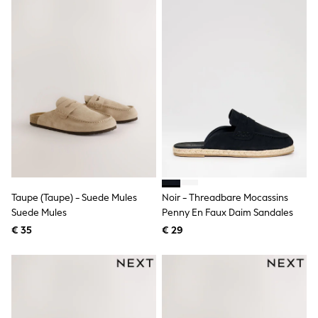
Lipsy Girl
Boden
Joules
Little Bird by Jools Oliver
Baker by Ted Baker
Occasionwear
Schoolwear
Partywear
Flower Girl
Bridesmaid
Shop All
A-Z Brands
JoJo Maman Bébé
BOYS
Taupe (Taupe) - Suede Mules
Noir - Threadbare Mocassins
New In
New in from Next
Suede Mules
Penny En Faux Daim Sandales
50 - 92cm
€ 35
€ 29
98 - 110cm
116 - 134cm
140 - 174cm
New In
Trending: Top & Short Sets
Trending: Clogs