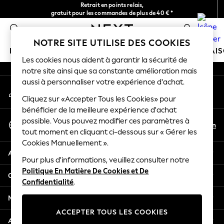
Retrait en points relais,
An error occurred on client
gratuit pour les commandes de plus de 40 € *
Livraison en 2-3 jours ouvrés*
0
Nos réseaux sociaux
NOTRE SITE UTILISE DES COOKIES
FILLE
GARÇON
BÉBÉ
FEMME
HOMME
MAI
Les cookies nous aident à garantir la sécurité de
notre site ainsi que sa constante amélioration mais
HOLIDAY SHOP
aussi à personnaliser votre expérience d'achat.
Mon compte
Women's Holiday Shop
Connexion à votre compte
Cliquez sur «Accepter Tous les Cookies» pour
All Swimwear
bénéficier de la meilleure expérience d'achat
All Beachwear
Sélectionnez Votre Langue
possible. Vous pouvez modifier ces paramètres à
Bags & Accessories
Fr
En
tout moment en cliquant ci-dessous sur « Gérer les
Français
Beach Dresses & Kaftans
Cookies Manuellement ».
Dresses
Aide
Flip Flops
Pour plus d'informations, veuillez consulter notre
Politique En Matière De Cookies et De
Sliders
Confidentialité et mentions légales
Confidentialité
.
Jumpsuits & Playsuits
Linen Collection
Ministères
Sandals
ACCEPTER TOUS LES COOKIES
Shorts
Autres services