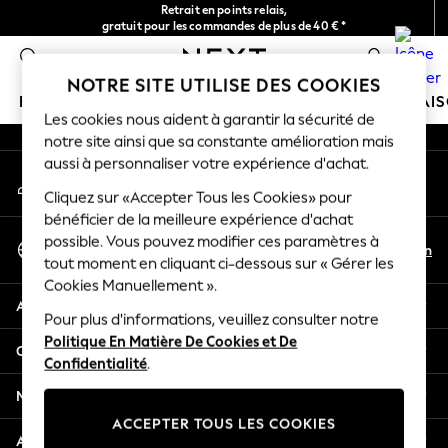
Retrait en points relais,
An error occurred on client
gratuit pour les commandes de plus de 40 € *
Livraison en 2-3 jours ouvrés*
0
Nos réseaux sociaux
NOTRE SITE UTILISE DES COOKIES
FILLE
GARÇON
BÉBÉ
FEMME
HOMME
MAI
Les cookies nous aident à garantir la sécurité de
notre site ainsi que sa constante amélioration mais
HOLIDAY SHOP
aussi à personnaliser votre expérience d'achat.
Mon compte
Women's Holiday Shop
Connexion à votre compte
Cliquez sur «Accepter Tous les Cookies» pour
All Swimwear
bénéficier de la meilleure expérience d'achat
All Beachwear
Sélectionnez Votre Langue
possible. Vous pouvez modifier ces paramètres à
Bags & Accessories
Fr
En
tout moment en cliquant ci-dessous sur « Gérer les
Français
Beach Dresses & Kaftans
Cookies Manuellement ».
Dresses
Aide
Flip Flops
Pour plus d'informations, veuillez consulter notre
Politique En Matière De Cookies et De
Sliders
Confidentialité et mentions légales
Confidentialité
.
Jumpsuits & Playsuits
Linen Collection
Ministères
Sandals
ACCEPTER TOUS LES COOKIES
Shorts
Autres services