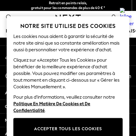
Retrait en points relais,
An error occurred on client
gratuit pour les commandes de plus de 40 € *
Livraison en 2-3 jours ouvrés*
0
Nos réseaux sociaux
NOTRE SITE UTILISE DES COOKIES
FILLE
GARÇON
BÉBÉ
FEMME
HOMME
MAI
Les cookies nous aident à garantir la sécurité de
notre site ainsi que sa constante amélioration mais
HOLIDAY SHOP
aussi à personnaliser votre expérience d'achat.
Mon compte
Women's Holiday Shop
Connexion à votre compte
Cliquez sur «Accepter Tous les Cookies» pour
All Swimwear
bénéficier de la meilleure expérience d'achat
All Beachwear
Sélectionnez Votre Langue
possible. Vous pouvez modifier ces paramètres à
Bags & Accessories
Fr
En
tout moment en cliquant ci-dessous sur « Gérer les
Français
Beach Dresses & Kaftans
Cookies Manuellement ».
Dresses
Aide
Flip Flops
Pour plus d'informations, veuillez consulter notre
Politique En Matière De Cookies et De
Sliders
Confidentialité et mentions légales
Confidentialité
.
Jumpsuits & Playsuits
Linen Collection
Ministères
Sandals
ACCEPTER TOUS LES COOKIES
Shorts
Autres services